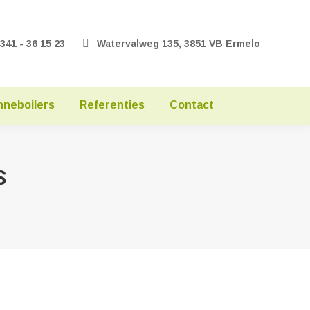
0341 - 36 15 23
Watervalweg 135, 3851 VB Ermelo
nneboilers
Referenties
Contact
S