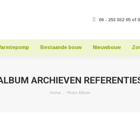
06 - 253 032 05 of 
armtepomp
Bestaande bouw
Nieuwbouw
Zo
ALBUM ARCHIEVEN
REFERENTIE
Je bent hier:
Home
Photo Album